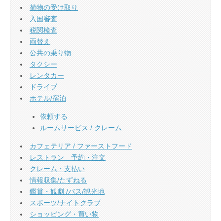
荷物の受け取り
入国審査
税関検査
両替え
公共の乗り物
タクシー
レンタカー
ドライブ
ホテル/宿泊
依頼する
ルームサービス / クレーム
カフェテリア / ファーストフード
レストラン 予約・注文
クレーム・支払い
情報収集/たずねる
鑑賞・観劇 /バス/観光地
スポーツ/ナイトクラブ
ショッピング・買い物