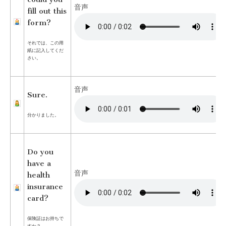
音声
fill out this
form?
それでは、この用
紙に記入してくだ
さい。
音声
Sure.
分かりました。
Do you
have a
音声
health
insurance
card?
保険証はお持ちで