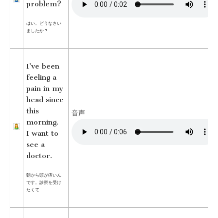
problem?
はい。どうなさい
ましたか？
I’ve been
feeling a
pain in my
head since
this
音声
morning.
I want to
see a
doctor.
朝から頭が痛いん
です。診察を受け
たくて