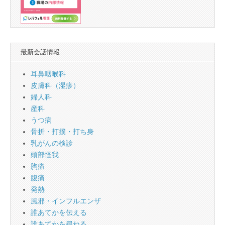
最新会話情報
耳鼻咽喉科
皮膚科（湿疹）
婦人科
産科
うつ病
骨折・打撲・打ち身
乳がんの検診
頭部怪我
胸痛
腹痛
発熱
風邪・インフルエンザ
誰あてかを伝える
誰あてかを尋ねる