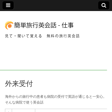
音声を聞いてフレーズを覚える仕事で使う英会話
簡
単
海
外来受付
外
旅
海外からの旅行中の患者も病院の受付で英語が通じると一安心。
そんな病院で使う英会話