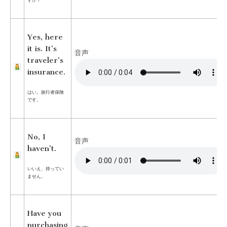
すか？
Yes, here
it is. It’s
音声
traveler’s
insurance.
はい。旅行者保険
です。
No, I
音声
haven’t.
いいえ、持ってい
ません。
Have you
purchasing