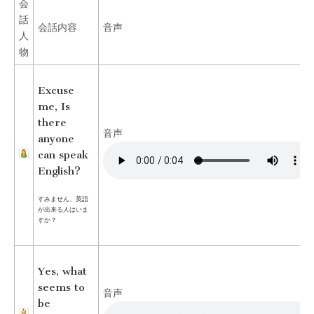
行
会
話
英
会話内容
音声
人
物
会
Excuse
話-
me, Is
there
仕
音声
anyone
can speak
事
English?
編
すみません、英語
が出来る人はいま
すか？
Yes, what
seems to
音声
be