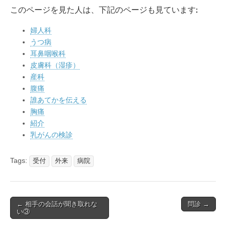
このページを見た人は、下記のページも見ています:
婦人科
うつ病
耳鼻咽喉科
皮膚科（湿疹）
産科
腹痛
誰あてかを伝える
胸痛
紹介
乳がんの検診
Tags:
受付
外来
病院
Post
← 相手の会話が聞き取れな
問診 →
い③
navigation