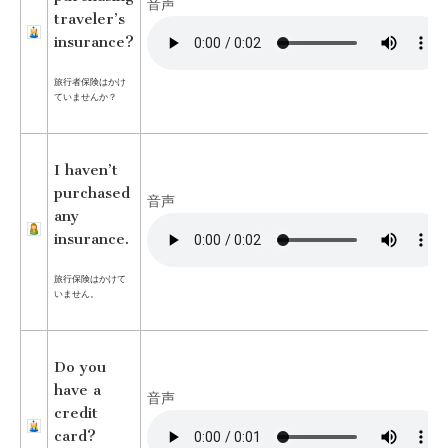
音声
traveler’s
insurance?
旅行者保険はかけ
ていませんか？
I haven’t
purchased
音声
any
insurance.
旅行保険はかけて
いません。
Do you
have a
音声
credit
card?