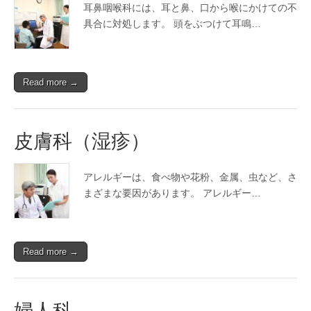
行
耳鼻咽喉科には、耳と鼻、口から喉にかけての不
英
具合に対処します。 頭をぶつけて耳鳴…
会
Read more →
話-
仕
皮膚科（湿疹）
事
アレルギーは、食べ物や花粉、金属、虫など、さ
編
まざまな要因があります。 アレルギー…
Read more →
婦人科