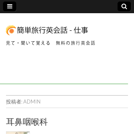
音声を聞いてフレーズを覚える仕事で使う英会話
簡
単
海
外
投稿者:
ADMIN
旅
耳鼻咽喉科