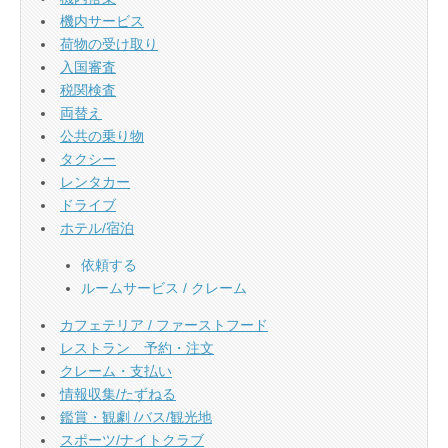
機内サービス
荷物の受け取り
入国審査
税関検査
両替え
公共の乗り物
タクシー
レンタカー
ドライブ
ホテル/宿泊
依頼する
ルームサービス / クレーム
カフェテリア / ファーストフード
レストラン 予約・注文
クレーム・支払い
情報収集/たずねる
鑑賞・観劇 /バス/観光地
スポーツ/ナイトクラブ