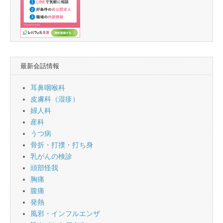
最新会話情報
耳鼻咽喉科
皮膚科（湿疹）
婦人科
産科
うつ病
骨折・打撲・打ち身
乳がんの検診
頭部怪我
胸痛
腹痛
発熱
風邪・インフルエンザ