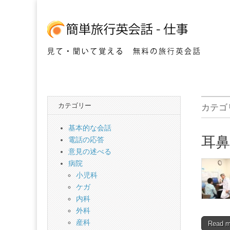
音声を聞いてフレーズを覚える仕事で使う英
簡
単
カテゴリー
カテゴ
海
基本的な会話
耳鼻
電話の応答
外
意見の述べる
病院
旅
小児科
ケガ
内科
行
外科
産科
Read 