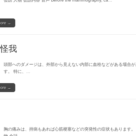
会話 人物 会話内容 音声 Before the mammography, ca…
more →
怪我
頭部へのダメージは、外部から見えない内部に血栓などがある場合が
す。 特に、…
more →
胸の痛みは、持病もあれば心筋梗塞などの突発性の症状もあります。 