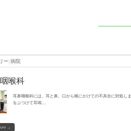
会話
リー:
病院
咽喉科
耳鼻咽喉科には、耳と鼻、口から喉にかけての不具合に対処しま
をぶつけて耳鳴…
more →