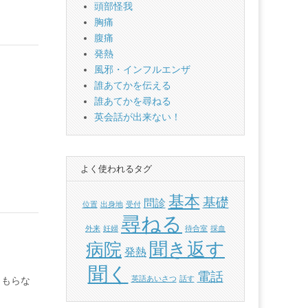
頭部怪我
胸痛
腹痛
発熱
風邪・インフルエンザ
誰あてかを伝える
誰あてかを尋ねる
英会話が出来ない！
よく使われるタグ
基本
基礎
問診
位置
出身地
受付
尋ねる
外来
妊婦
待合室
採血
聞き返す
病院
発熱
聞く
電話
英語あいさつ
話す
こもらな