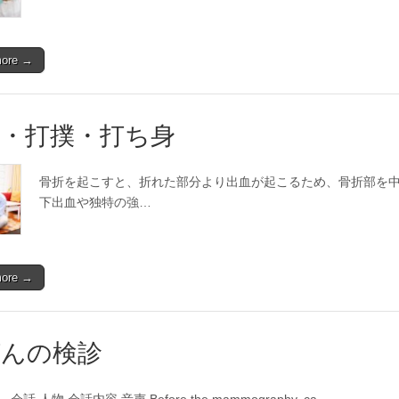
more →
折・打撲・打ち身
骨折を起こすと、折れた部分より出血が起こるため、骨折部を
下出血や独特の強…
more →
がんの検診