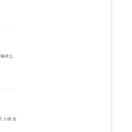
や腸炎な
 人物 会