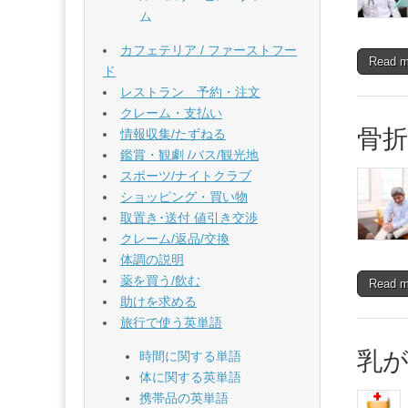
ム
カフェテリア / ファーストフー
Read 
ド
レストラン 予約・注文
クレーム・支払い
骨
情報収集/たずねる
鑑賞・観劇 /バス/観光地
スポーツ/ナイトクラブ
ショッピング・買い物
取置き･送付 値引き交渉
クレーム/返品/交換
体調の説明
薬を買う/飲む
Read 
助けを求める
旅行で使う英単語
乳
時間に関する単語
体に関する英単語
携帯品の英単語