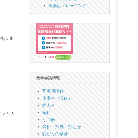
英会話トレーニング
がありま
最新会話情報
耳鼻咽喉科
皮膚科（湿疹）
婦人科
産科
アメリカ
うつ病
骨折・打撲・打ち身
乳がんの検診