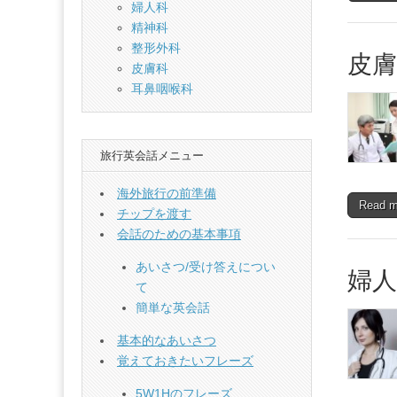
英
婦人科
精神科
会
整形外科
皮膚
皮膚科
話-
耳鼻咽喉科
仕
旅行英会話メニュー
事
海外旅行の前準備
編
Read 
チップを渡す
会話のための基本事項
あいさつ/受け答えについ
婦人
て
簡単な英会話
基本的なあいさつ
覚えておきたいフレーズ
5W1Hのフレーズ