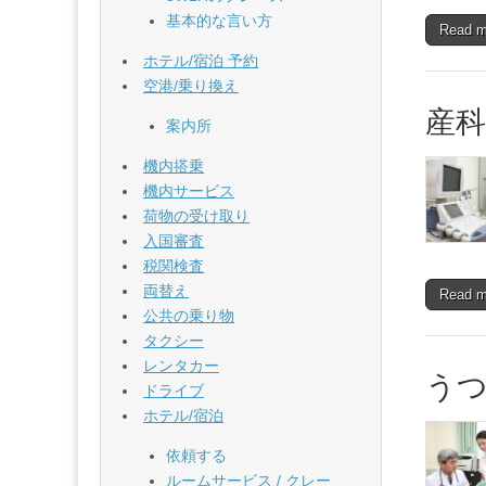
基本的な言い方
Read 
ホテル/宿泊 予約
空港/乗り換え
産科
案内所
機内搭乗
機内サービス
荷物の受け取り
入国審査
税関検査
両替え
Read 
公共の乗り物
タクシー
レンタカー
う
ドライブ
ホテル/宿泊
依頼する
ルームサービス / クレー