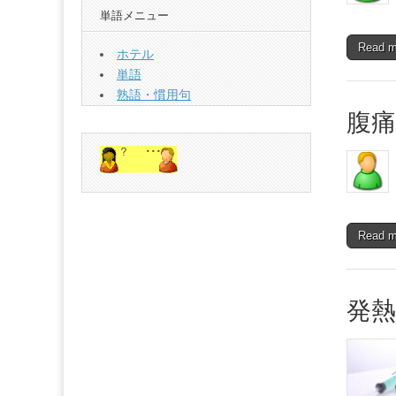
単語メニュー
Read 
ホテル
単語
熟語・慣用句
腹痛
Read 
発熱