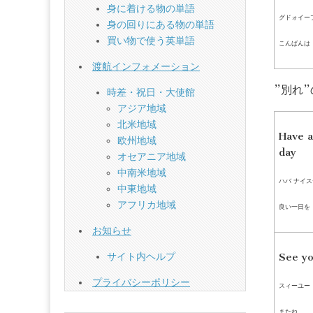
身に着ける物の単語
グドォイー
身の回りにある物の単語
買い物で使う英単語
こんばんは
渡航インフォメーション
”別れ
時差・祝日・大使館
アジア地域
北米地域
Have a
欧州地域
day
オセアニア地域
中南米地域
ハバ ナイス
中東地域
アフリカ地域
良い一日を
お知らせ
サイト内ヘルプ
See y
プライバシーポリシー
スィーユー
またね