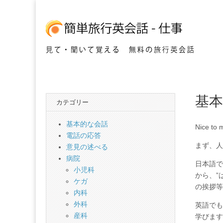
音声を聞いてフレーズを覚える仕事で使う英
簡
基
単
カテゴリー
海
基本的な会話
Nice to 
電話の応答
外
まず、人
意見の述べる
病院
日本語で
旅
小児科
から、”
ケガ
の挨拶等
内科
行
外科
英語でも
産科
学びます