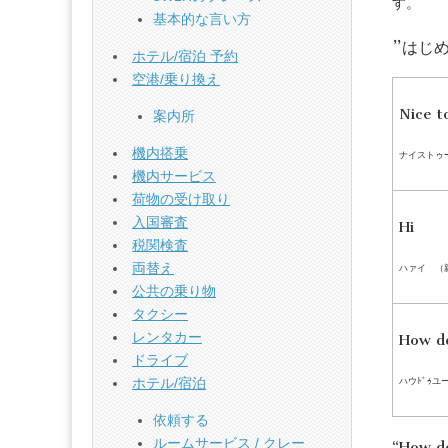
す。
基本的な言い方
”はじ
ホテル/宿泊 予約
空港/乗り換え
Nice t
案内所
機内搭乗
ナイストゥ
機内サービス
荷物の受け取り
入国審査
Hi
税関検査
両替え
ハァイ （
公共の乗り物
タクシー
レンタカー
How d
ドライブ
ハウﾄﾞｩ
ホテル/宿泊
依頼する
ルームサービス / クレー
“How