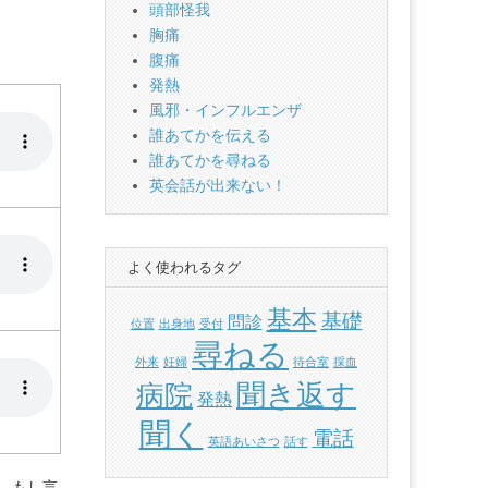
頭部怪我
胸痛
腹痛
発熱
風邪・インフルエンザ
誰あてかを伝える
誰あてかを尋ねる
英会話が出来ない！
よく使われるタグ
基本
基礎
問診
位置
出身地
受付
尋ねる
外来
妊婦
待合室
採血
聞き返す
病院
発熱
聞く
電話
英語あいさつ
話す
ん。もし言