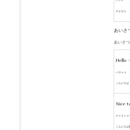
バァイ
さよなら
あいさ
あいさつ
Hello 
ハロォゥ
こんにちは
Nice t
ナイストゥ
こんにちは