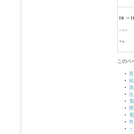
Hi ⇒ H
ハァイ
やぁ
このペ
英
紹
誰
出
電
聞
電
外
～