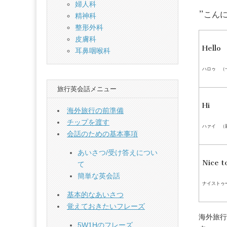
英
婦人科
”こん
精神科
会
整形外科
皮膚科
話-
Hello
耳鼻咽喉科
仕
ハロゥ （
旅行英会話メニュー
事
Hi
海外旅行の前準備
編
チップを渡す
ハァイ （
会話のための基本事項
あいさつ/受け答えについ
Nice t
て
簡単な英会話
ナイストゥ
基本的なあいさつ
覚えておきたいフレーズ
海外旅行
5W1Hのフレーズ