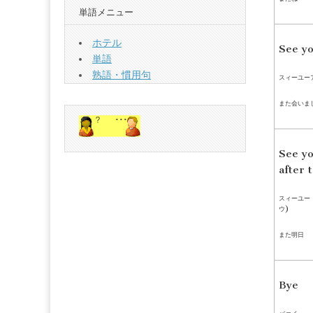
単語メニュー
ホテル
See yo
単語
熟語・慣用句
スィーユー
また会いま
See y
after
スィーユー 
ウ)
また明日 
Bye