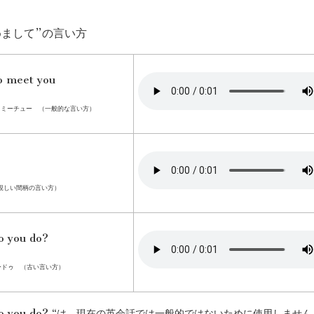
めまして”の言い方
o meet you
ｰミーチュー （一般的な言い方）
親しい間柄の言い方）
o you do?
ユードゥ （古い言い方）
 do you do? “は、現在の英会話では一般的ではないために使用しませ