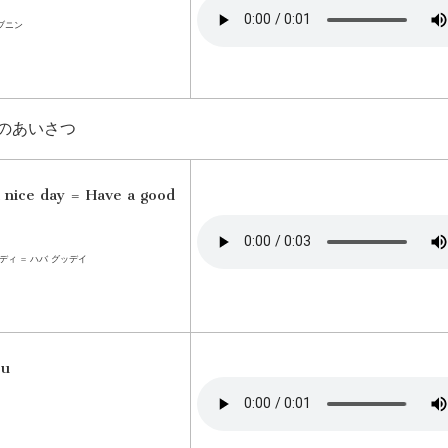
ブニン
”のあいさつ
 nice day = Have a good
ディ = ハバ グッデイ
ou