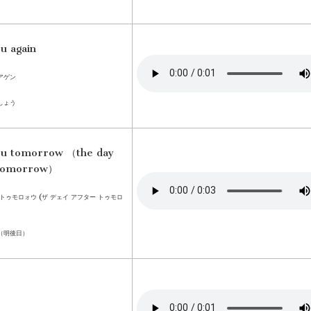
u again
アゲン
しょう
ou tomorrow （the day
 tomorrow）
トゥモロォウ (ザ デェイ アフター トゥモロ
（明後日）