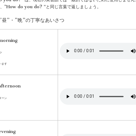
”How do you do? “と同じ言葉で返しましょう。
・”昼”・”晩”の丁寧なあいさつ
morning
ン
います
afternoon
ヌーン
evening