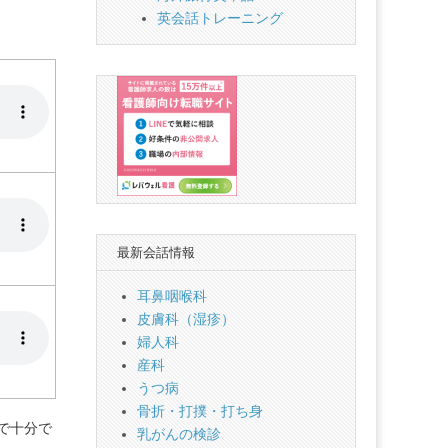
英会話トレーニング
最新会話情報
耳鼻咽喉科
皮膚科（湿疹）
婦人科
産科
うつ病
骨折・打撲・打ち身
”で十分で
乳がんの検診