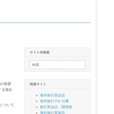
サイト内検索
検
索:
朝の挨拶
関連サイト
する場合
海外旅行英会話
海外旅行 For 仕事
について
旅行英会話 国情報
海外旅行英単語