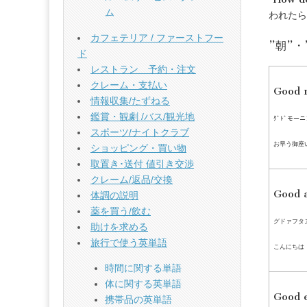
ム
われたら、
カフェテリア / ファーストフー
”朝”
ド
レストラン 予約・注文
クレーム・支払い
Good 
情報収集/たずねる
鑑賞・観劇 /バス/観光地
ｸﾞﾄﾞモーニ
スポーツ/ナイトクラブ
お早う御座
ショッピング・買い物
取置き･送付 値引き交渉
クレーム/返品/交換
Good 
体調の説明
薬を買う/飲む
グドァフタ
助けを求める
旅行で使う英単語
こんにちは
時間に関する単語
体に関する英単語
Good 
携帯品の英単語